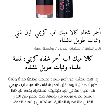
أحمر شفاه كالا ميك اب كريمي: لون غني
وثبات طويل للشفاه
اترك تعليقاً
/
المنتجات الجديده
/ بواسطة
dana
كالا ميك اب أحمر شفاه كريمي: لمسة
ملساء وثبات طويل للشفاه
إذا كنتِ تبحثين عن أحمر شفاه يمنحكِ مظهرًا جذابًا وثباتًا
طويلًا طوال اليوم، فإن
أحمر شفاه كالا ميك اب كريمي
هو الخيار المثالي لكِ. بتركيبته المبتكرة، يقدم لكِ هذا
المنتج تجربة فريدة من نوعها، حيث يجمع بين اللون
الغني والتغطية المثالية. استمتعي بشفاه ناعمة،