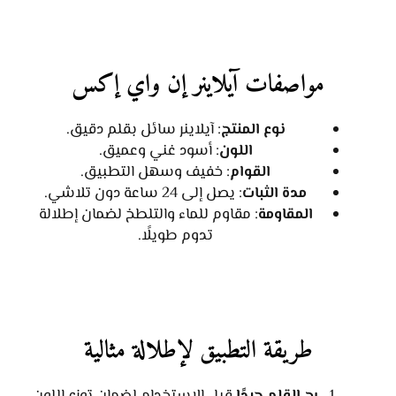
مواصفات آيلاينر إن واي إكس
نوع المنتج
: آيلاينر سائل بقلم دقيق.
اللون
: أسود غني وعميق.
القوام
: خفيف وسهل التطبيق.
مدة الثبات
: يصل إلى 24 ساعة دون تلاشي.
المقاومة
: مقاوم للماء والتلطخ لضمان إطلالة
تدوم طويلًا.
طريقة التطبيق لإطلالة مثالية
رج القلم جيدًا
قبل الاستخدام لضمان توزع اللون