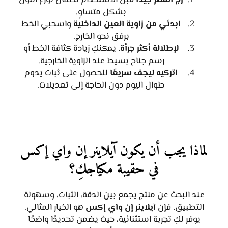
بشكل متساوٍ.
ابدئي من زاوية العين الداخلية
واسحبي الخط
برفق نحو الخارج.
لإطلالة أكثر جرأة
، يمكنكِ زيادة كثافة الخط أو
رسم جناح بسيط عند الزاوية الخارجية.
اتركيه ليجف سريعًا
للحصول على ثبات يدوم
طوال اليوم دون الحاجة إلى تعديلات.
لماذا يجب أن يكون آيلاينر إن واي إكس
في حقيبة مكياجكِ؟
عند البحث عن منتج يجمع بين الدقة، الثبات، وسهولة
التطبيق، فإن
آيلاينر إن واي إكس
هو الخيار المثالي.
يوفر لكِ تجربة استثنائية، حيث يضمن تحديدًا واضحًا