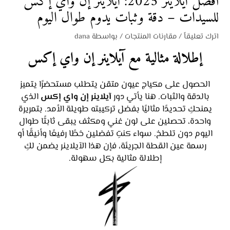
أفضل آيلاينر 2025: آيلاينر إن واي إكس
للسيدات – دقة وثبات يدوم طوال اليوم
اترك تعليقاً
/
مقارنات المنتجات
/ بواسطة
dana
إطلالة مثالية مع آيلاينر إن واي إكس
الحصول على مكياج عيون متقن يتطلب مستحضرًا يتميز
بالدقة والثبات. هنا يأتي دور
آيلاينر إن واي إكس
الذي
يمنحكِ تحديدًا مثاليًا بفضل تركيبته طويلة الأمد. بتمريرة
واحدة، تحصلين على لون غني ومكثف يبقى ثابتًا طوال
اليوم دون تلطخ. سواء كنتِ تفضلين خطًا رفيعًا وأنيقًا أو
رسمة عين القطة الجريئة، فإن هذا الآيلاينر يضمن لكِ
إطلالة مثالية بكل سهولة.