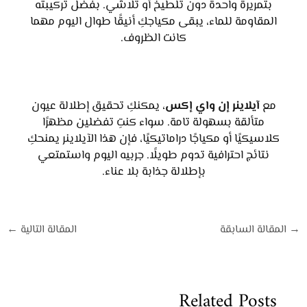
بتمريرة واحدة دون تلطيخ أو تلاشي. بفضل تركيبته
المقاومة للماء، يبقى مكياجكِ أنيقًا طوال اليوم مهما
كانت الظروف.
مع
آيلاينر إن واي إكس
، يمكنكِ تحقيق إطلالة عيون
متألقة بسهولة تامة. سواء كنتِ تفضلين مظهرًا
كلاسيكيًا أو مكياجًا دراماتيكيًا، فإن هذا الآيلاينر يمنحكِ
نتائج احترافية تدوم طويلًا. جربيه اليوم واستمتعي
بإطلالة جذابة بلا عناء.
→
المقالة السابقة
المقالة التالية
←
Related Posts