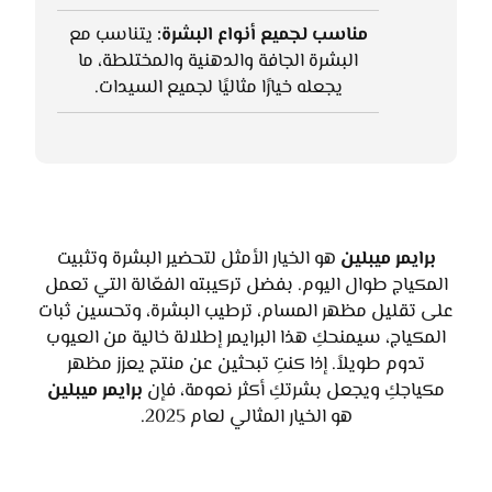
مناسب لجميع أنواع البشرة:
يتناسب مع
البشرة الجافة والدهنية والمختلطة، ما
يجعله خيارًا مثاليًا لجميع السيدات.
برايمر ميبلين
هو الخيار الأمثل لتحضير البشرة وتثبيت
المكياج طوال اليوم. بفضل تركيبته الفعّالة التي تعمل
على تقليل مظهر المسام، ترطيب البشرة، وتحسين ثبات
المكياج، سيمنحكِ هذا البرايمر إطلالة خالية من العيوب
تدوم طويلاً. إذا كنتِ تبحثين عن منتج يعزز مظهر
مكياجكِ ويجعل بشرتكِ أكثر نعومة، فإن
برايمر ميبلين
هو الخيار المثالي لعام 2025.