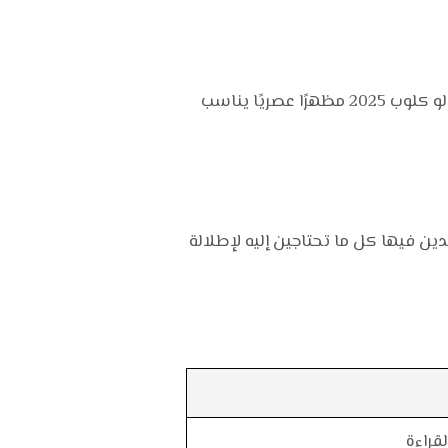
سواء كنتِ ترتدينها للعمل أو للمناسبات الرسمية أو حتى اللقاءات الاجتماعية، توفر ساعة بيفرلي هيلز بولو كلوب 2025 مظهرًا عصريًا يناسب
ين فيها كل ما تحتاجين إليه لإطلالة
قراءة