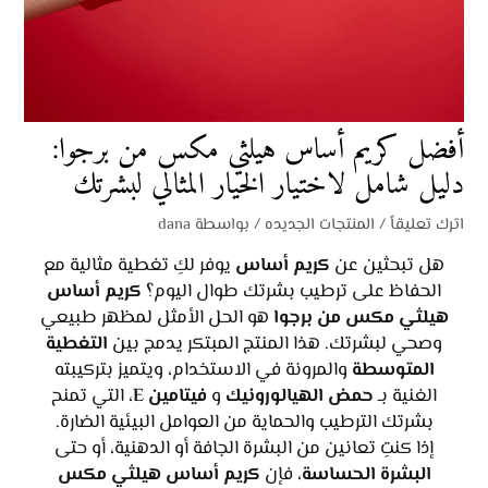
أفضل كريم أساس هيلثي مكس من برجوا:
دليل شامل لاختيار الخيار المثالي لبشرتك
اترك تعليقاً
/
المنتجات الجديده
/ بواسطة
dana
هل تبحثين عن
كريم أساس
يوفر لكِ تغطية مثالية مع
الحفاظ على ترطيب بشرتك طوال اليوم؟
كريم أساس
هيلثي مكس من برجوا
هو الحل الأمثل لمظهر طبيعي
وصحي لبشرتك. هذا المنتج المبتكر يدمج بين
التغطية
المتوسطة
والمرونة في الاستخدام، ويتميز بتركيبته
الغنية بـ
حمض الهيالورونيك
و
فيتامين E
، التي تمنح
بشرتك الترطيب والحماية من العوامل البيئية الضارة.
إذا كنتِ تعانين من البشرة الجافة أو الدهنية، أو حتى
البشرة الحساسة
، فإن
كريم أساس هيلثي مكس