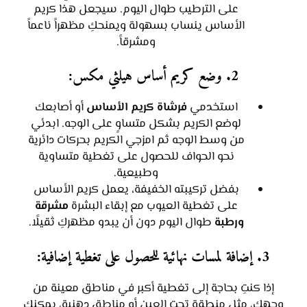
على الترطيب طوال اليوم. سيجعل هذا كريم
الأساس ينساب بسهولة ويمنحكِ مظهراً ناعماً
ومشرقاً.
2. وضع كريم أساس هيلثي مكس:
استخدمي
فرشاة كريم الأساس
أو أصابعك
لوضع الكريم بشكل متساوٍ على الوجه. ابدئي
من وسط الوجه ثم امزجي الكريم بحركات دائرية
نحو الحواف للحصول على تغطية متساوية
وطبيعية.
بفضل تركيبته الخفيفة، يعمل كريم الأساس
على تغطية العيوب مع إبقاء البشرة
مشرقة
ورطبة
طوال اليوم دون أن يبدو مظهركِ ثقيلًا.
3. إضافة لمسات نهائية للحصول على تغطية إضافية:
إذا كنتِ بحاجة إلى تغطية أكبر في مناطق معينة من
وجهك، مثل منطقة تحت العين أو مناطق دهنية، يمكنكِ