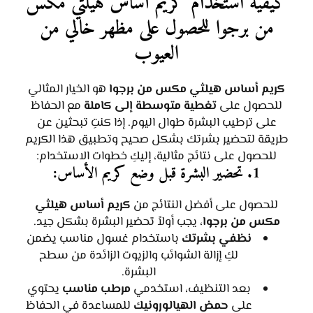
كيفية استخدام كريم أساس هيلثي مكس
من برجوا للحصول على مظهر خالي من
العيوب
كريم أساس هيلثي مكس من برجوا
هو الخيار المثالي
للحصول على
تغطية متوسطة إلى كاملة
مع الحفاظ
على ترطيب البشرة طوال اليوم. إذا كنتِ تبحثين عن
طريقة لتحضير بشرتك بشكل صحيح وتطبيق هذا الكريم
للحصول على نتائج مثالية، إليكِ خطوات الاستخدام:
1. تحضير البشرة قبل وضع كريم الأساس:
للحصول على أفضل النتائج من
كريم أساس هيلثي
مكس من برجوا
، يجب أولاً تحضير البشرة بشكل جيد.
نظفي بشرتك
باستخدام غسول مناسب يضمن
لكِ إزالة الشوائب والزيوت الزائدة من سطح
البشرة.
بعد التنظيف، استخدمي
مرطب مناسب
يحتوي
على
حمض الهيالورونيك
للمساعدة في الحفاظ