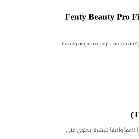
لتير إنستانت ريتوتش (Fenty Beauty Pro Filt’r Instant
ركيبة خفيفة. يتوفر بمجموعة واسعة
عماً وأنيقاً للبشرة. يحتوي على