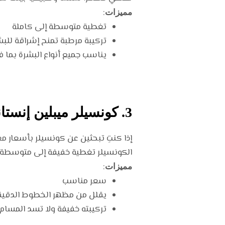
:
مميزات
تغطية متوسطة إلى كاملة
تركيبة مرطبة تمنح إشراقة للب
يناسب جميع أنواع البشرة بما 
3. كونسيلر ميبلين إنستانت إيدج ريويند (Maybelline Instant Age Rewind)
إذا كنتِ تبحثين عن كونسيلر بأسعار معق
الكونسيلر تغطية خفيفة إلى متوسطة و
:
مميزات
سعر مناسب
يقلل من مظهر الخطوط الدقيقة
تركيبته خفيفة ولا تسد المسام