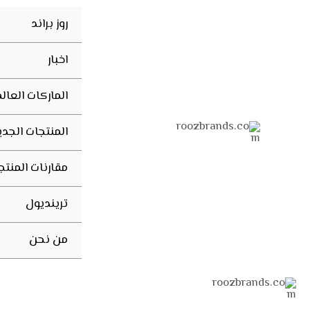
خطي
Post
روز براند
لى
navigation
لمحتوى
اخبار
الماركات العال
المنتجات الجدي
مقارنات المنتج
ترينديول
من نحن