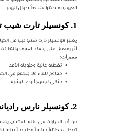
العيوب ومظهراً متجدداً طوال اليوم.
1. كونسيلر تارت شيب تيب (Tarte Shape Tape)
يعتبر كونسيلر تارت شيب تيب من الخيارا
أثر وتعمل على إخفاء العيوب والهالات
:
مميزات
تغطية عالية وطويلة الأمد
مقاوم للماء ولا يتجمع في الخ
مثالي لجميع أنواع البشرة
2. كونسيلر نارس راديانت كريمي (NARS Radiant Creamy Concealer)
من أبرز الخيارات في عالم المكياج، يقد
تعطي مظهراً سلساً وطبيعياً بينما ت