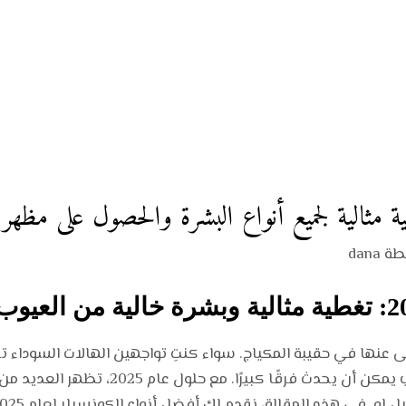
طة
dana
نى عنها في حقيبة المكياج. سواء كنتِ تواجهين الهالات السوداء تح
الشوائب، فإن اختيار الكونسيلر المناسب يمكن أن 