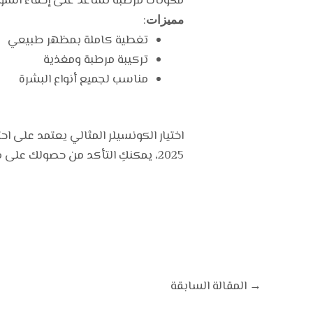
مكونات مرطبة تساعد على إخفاء الشو
:
مميزات
تغطية كاملة بمظهر طبيعي
تركيبة مرطبة ومغذية
مناسب لجميع أنواع البشرة
اختيار الكونسيلر المثالي يعتمد على اح
2025، يمكنكِ التأكد من حصولك على مظهر خالٍ من العيوب وثبات طوال اليوم.
→
المقالة السابقة