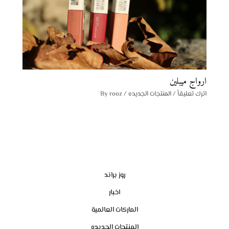
ارواج ميبلين
اترك تعليقاً
/
المنتجات الجديده
/ By
rooz
روز براند
اخبار
الماركات العالمية
المنتجات الجديده