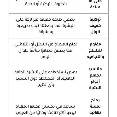
حتى 16
الظروف الرطبة أو الحارة.
ساعة
تركيبة
يضفي طبقة خفيفة غير لزجة على
خفيفة
البشرة، مما يجعلها تبدو طبيعية
الوزن
ومشرقة.
مقاوم
يمنع المكياج من التكتل أو التلاشي،
للتلطخ
مما يضمن مظهرًا متألقًا طوال
والتجاعيد
اليوم.
مناسب
يمكن استخدامه على البشرة الجافة،
لجميع
الدهنية، أو المختلطة دون التسبب
أنواع
بأي تهيج.
البشرة
يمنح
لمسة
يساعد في تحسين مظهر المكياج
نهائية
ليبدو أكثر تناغمًا وخاليًا من العيوب.