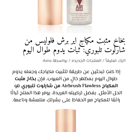
بخاخ مثبت مكياج اير برش فلوليس من
شارلوت تلبوري: ثبات يدوم طوال اليوم
اترك تعليقاً
/
المنتجات الجديده
/ بواسطة
dana
إذا كنتِ تبحثين عن طريقة لتثبيت مكياجك وجعله يدوم
طوال اليوم بمظهر خالٍ من العيوب، فإن
بخاخ مثبت
المكياج Airbrush Flawless من شارلوت تلبوري
هو
الحل الأمثل. بفضل تركيبته الفريدة، يوفر هذا المنتج ثباتًا
رائعًا للمكياج مع الحفاظ على بشرتكِ منتعشة وناعمة.