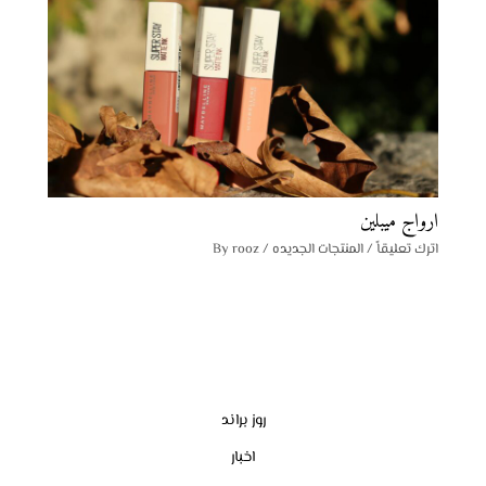
ارواج ميبلين
اترك تعليقاً
/
المنتجات الجديده
/ By
rooz
روز براند
اخبار