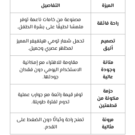
الميزة
التفاصيل
مصنوعة من خامات ناعمة توفر
راحة فائقة
ملمسًا لطيفًا على بشرة الطفل.
تصميم
تحمل شعار تومي هيلفيغر المميز
أنيق
لمظهر عصري وجميل.
متانة
مقاومة للاهتراء مع إمكانية
وجودة
الاستخدام اليومي دون فقدان
عالية
جودتها.
حزمة
توفر قيمة رائعة مع جوارب عملية
مكونة من
تدوم لفترة طويلة.
قطعتين
مرونة
تمنح راحة وثباتًا دون الضغط على
مثالية
القدم.