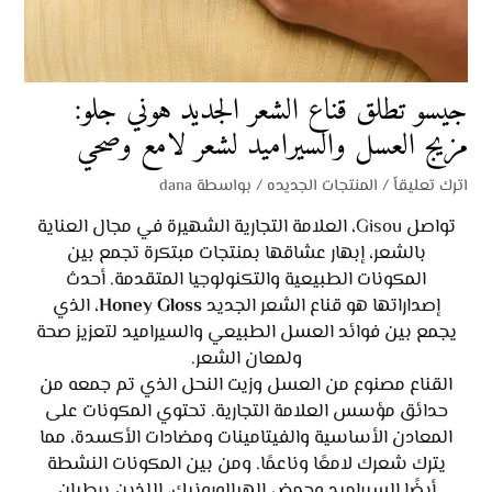
جيسو تطلق قناع الشعر الجديد هوني جلو:
مزيج العسل والسيراميد لشعر لامع وصحي
اترك تعليقاً
/
المنتجات الجديده
/ بواسطة
dana
تواصل Gisou، العلامة التجارية الشهيرة في مجال العناية
بالشعر، إبهار عشاقها بمنتجات مبتكرة تجمع بين
المكونات الطبيعية والتكنولوجيا المتقدمة. أحدث
إصداراتها هو قناع الشعر الجديد
Honey Gloss
، الذي
يجمع بين فوائد العسل الطبيعي والسيراميد لتعزيز صحة
ولمعان الشعر.
القناع مصنوع من العسل وزيت النحل الذي تم جمعه من
حدائق مؤسس العلامة التجارية. تحتوي المكونات على
المعادن الأساسية والفيتامينات ومضادات الأكسدة، مما
يترك شعرك لامعًا وناعمًا. ومن بين المكونات النشطة
أيضًا السيراميد وحمض الهيالورونيك، اللذين يرطبان