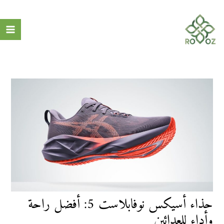
Post
خطي
ain
لى
navigation
nu
لمحتوى
حذاء أسيكس نوفابلاست 5: أفضل راحة
وأداء للعدائين