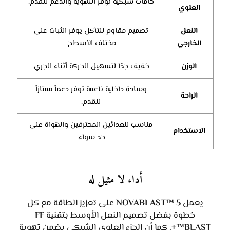
خامات شبكية توفر التهوية والدعم للقدم.
العلوي
النعل
تصميم مقاوم للتآكل يوفر الثبات على
الخارجي
مختلف الأسطح.
الوزن
خفيف جدًا لتسهيل الحركة أثناء الجري.
وسادة داخلية ناعمة توفر دعماً ممتازاً
الراحة
للقدم.
مناسب للعدائين المحترفين والهواة على
الاستخدام
حد سواء.
أداء لا مثيل له
يعمل
NOVABLAST™ 5
على تعزيز الطاقة مع كل
خطوة بفضل تصميم النعل الأوسط بتقنية
FF
BLAST™+
. كما أن الجزء العلوي الشبكي يضمن تهوية