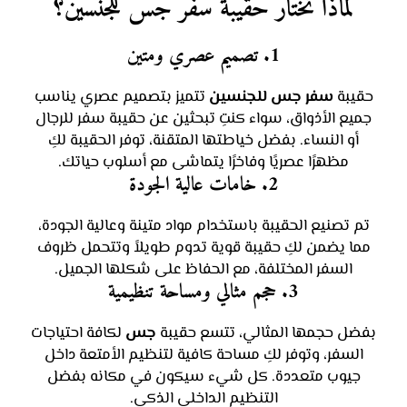
لماذا تختار حقيبة سفر جس للجنسين؟
1. تصميم عصري ومتين
حقيبة
سفر جس للجنسين
تتميز بتصميم عصري يناسب
جميع الأذواق، سواء كنتِ تبحثين عن حقيبة سفر للرجال
أو النساء. بفضل خياطتها المتقنة، توفر الحقيبة لكِ
مظهرًا عصريًا وفاخرًا يتماشى مع أسلوب حياتك.
2. خامات عالية الجودة
تم تصنيع الحقيبة باستخدام مواد متينة وعالية الجودة،
مما يضمن لكِ حقيبة قوية تدوم طويلاً وتتحمل ظروف
السفر المختلفة، مع الحفاظ على شكلها الجميل.
3. حجم مثالي ومساحة تنظيمية
بفضل حجمها المثالي، تتسع حقيبة
جس
لكافة احتياجات
السفر، وتوفر لكِ مساحة كافية لتنظيم الأمتعة داخل
جيوب متعددة. كل شيء سيكون في مكانه بفضل
التنظيم الداخلي الذكي.