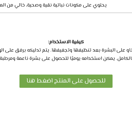
يحتوي على مكونات نباتية نقية وصحية، خالي من المواد
كيفية الاستخدام:
ناو على البشرة بعد تنظيفها وتجفيفها. يتم تدليكه برفق على ال
الكامل. يمكن استخدامه يوميًا للحصول على بشرة ناعمة ومرطبة.
للحصول على المنتج اضغط هنا