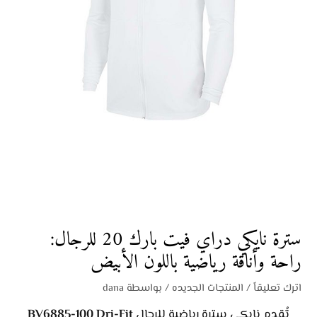
سترة نايكي دراي فيت بارك 20 للرجال:
راحة وأناقة رياضية باللون الأبيض
اترك تعليقاً
/
المنتجات الجديده
/ بواسطة
dana
تُقدم نايكي سترة رياضية للرجال
BV6885-100 Dri-Fit