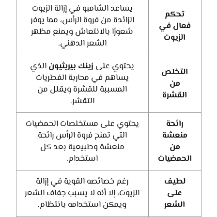
يساعد الشامبو في إزالة الزيوت
تحكم
الزائدة من فروة الرأس، مما يوفر
فعال في
شعورًا بالانتعاش ويمنع مظهر
الزيوت
الشعر الدهني.
يحتوي على
زينك بيريثيون
الذي
التخلص
يساهم في محاربة الفطريات
من
المسببة للقشرة ويقلل من
القشرة
التقشر.
رائحة
يحتوي على مستخلصات الحمضيات
منعشة
التي تمنح فروة الرأس رائحة
من
منعشة وطبيعية بعد كل
الحمضيات
استخدام.
لطيف
رغم خصائصه القوية في إزالة
على
الزيوت، إلا أنه لا يسبب جفاف الشعر
الشعر
ويمكن استخدامه بانتظام.