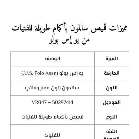
مميزات قميص سالمون بأكمام طويلة للفتيات
من يو إس بولو
الميزة
الوصف
الماركة
يو إس بولو (U.S. Polo Assn.)
اللون
سالمون (لون مميز وفاتح)
الموديل
50297414 – VR047
النوع
قميص بأكمام طويلة للفتيات
الفئة
للفتيات