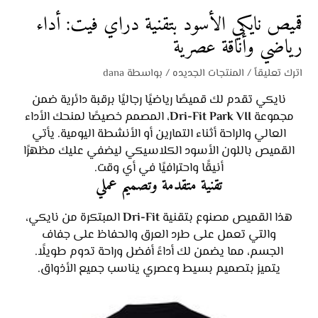
قميص نايكي الأسود بتقنية دراي فيت: أداء
رياضي وأناقة عصرية
اترك تعليقاً
/
المنتجات الجديده
/ بواسطة
dana
نايكي تقدم لك قميصًا رياضيًا رجاليًا برقبة دائرية ضمن
مجموعة
Dri-Fit Park VII
، المصمم خصيصًا لمنحك الأداء
العالي والراحة أثناء التمارين أو الأنشطة اليومية. يأتي
القميص باللون الأسود الكلاسيكي ليضفي عليك مظهرًا
أنيقًا واحترافيًا في أي وقت.
تقنية متقدمة وتصميم عملي
هذا القميص مصنوع بتقنية
Dri-Fit
المبتكرة من نايكي،
والتي تعمل على طرد العرق والحفاظ على جفاف
الجسم، مما يضمن لك أداءً أفضل وراحة تدوم طويلًا.
يتميز بتصميم بسيط وعصري يناسب جميع الأذواق.