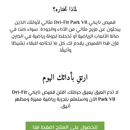
لماذا تختاره؟
قميص نايكي
Dri-Fit Park VII
مثالي لأولئك الذين
يبحثون عن مزيج مثالي من الأداء والجودة. سواء كنت في
صالة الألعاب الرياضية أو تخطط لجولة رياضية في الخارج،
فإن هذا القميص يقدم لك كل ما تحتاجه للبقاء نشيطًا
وأنيقًا.
ارتقِ بأدائك اليوم
لا تدع العرق يعيق حركتك، اقتنِ قميص نايكي
Dri-Fit
Park VII
الآن واستمتع بتجربة رياضية مميزة ومظهر
أنيق.
للحصول على المنتج اضغط هنا