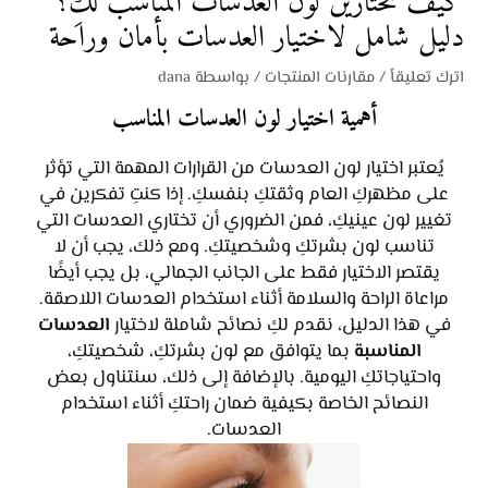
كيف تختارين لون العدسات المناسب لكِ؟
دليل شامل لاختيار العدسات بأمان وراحة
اترك تعليقاً
/
مقارنات المنتجات
/ بواسطة
dana
أهمية اختيار لون العدسات المناسب
يُعتبر اختيار لون العدسات من القرارات المهمة التي تؤثر
على مظهركِ العام وثقتكِ بنفسكِ. إذا كنتِ تفكرين في
تغيير لون عينيكِ، فمن الضروري أن تختاري العدسات التي
تناسب لون بشرتكِ وشخصيتكِ. ومع ذلك، يجب أن لا
يقتصر الاختيار فقط على الجانب الجمالي، بل يجب أيضًا
مراعاة الراحة والسلامة أثناء استخدام العدسات اللاصقة.
في هذا الدليل، نقدم لكِ نصائح شاملة لاختيار
العدسات
المناسبة
بما يتوافق مع لون بشرتكِ، شخصيتكِ،
واحتياجاتكِ اليومية. بالإضافة إلى ذلك، سنتناول بعض
النصائح الخاصة بكيفية ضمان راحتكِ أثناء استخدام
العدسات.