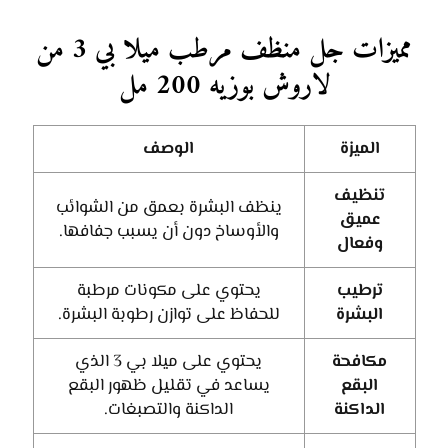
مميزات جل منظف مرطب ميلا بي 3 من
لاروش بوزيه 200 مل
الميزة
الوصف
تنظيف
ينظف البشرة بعمق من الشوائب
عميق
والأوساخ دون أن يسبب جفافها.
وفعال
ترطيب
يحتوي على مكونات مرطبة
البشرة
للحفاظ على توازن رطوبة البشرة.
مكافحة
يحتوي على ميلا بي 3 الذي
البقع
يساعد في تقليل ظهور البقع
الداكنة
الداكنة والتصبغات.