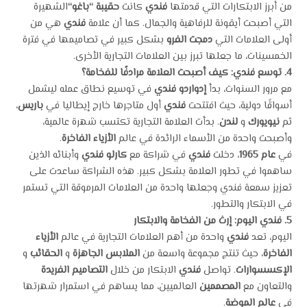
من أبرز الابتكارات التي قدمتها
فندي
كانت
حقيبة “باغو
“
الشهيرة
التي أصبحت أيقونة للرفاهية والجمال. كما أن علامة
فندي
هي من
أولى العلامات التي
دمجت الفرو
بشكل كبير في تصاميمها في فترة
الخمسينات، ما جعلها تبرز بين العلامات التجارية الأخرى.
4.
توسع فندي: كيف أصبحت العلامة مرادفًا للفخامة؟
مع مرور السنوات، بدأ
إدواردو فندي
في توسيع نطاق عمله ليشمل
أسواقًا دولية، حيث افتتحت
فندي
أول متاجرها خارج إيطاليا في
باريس
،
ثم
نيويورك
و
لندن
. بدأت العلامة التجارية تكتسب شهرة عالمية،
وأصبحت واحدة من الأسماء الرائدة في عالم
الأزياء الفاخرة
.
في
عام 1965
، دخلت
فندي
في شراكة مع
كارلو فندي
وأبنائه الذين
ساهموا في تطور العلامة بشكل كبير. هذه الشراكة ساعدت على
تعزيز سمعة فندي وجعلها واحدة من العلامات المرموقة التي تستمر
في الابتكار والتطور.
5.
فندي اليوم: إرث من الفخامة والابتكار
اليوم، تعد
فندي
واحدة من أهم العلامات التجارية في عالم
الأزياء
الفاخرة
، حيث تنتج مجموعة واسعة من
الملابس الجاهزة
و
الحقائب
و
الإكسسوارات
. تواصل
فندي
الابتكار من خلال
التصاميم الفريدة
والتعاون مع
المصممين
العالميين، مما يساهم في استمرار شهرتها
في
عالم الموضة
.