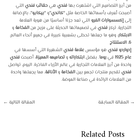
من أبرز التصاميم التي اشتهرت بها
فندي
هي
حقائب فندي
التي
أصبحت تُعرف بأسمائها الخاصة مثل
“
كاندي
“
و
“
بيكابو
“
، بالإضافة
إلى
إكسسوارات الفرو
التي تعد جزءًا أساسيًا من هوية العلامة
التجارية. تركز
فندي
في تصميماتها الحديثة على مزيج من
الفخامة
و
الابتكار
، وهو ما جعلها تحظى بشعبية كبيرة في جميع أنحاء العالم.
6.
الاستنتاج
إدواردو فندي
هو مؤسس
علامة فندي
الشهيرة التي أسسها في
عام 1925
في
روما
. بفضل
ابتكاراته
و
تصاميمه المميزة
، أصبحت
فندي
واحدة من أبرز العلامات التجارية في عالم الأزياء الفاخرة. اليوم، تواصل
فندي
تقديم منتجات تجمع بين
الفخامة
و
الأناقة
، مما يجعلها واحدة
من العلامات الرائدة في صناعة الموضة.
→
المقالة السابقة
المقالة التالية
←
Related Posts