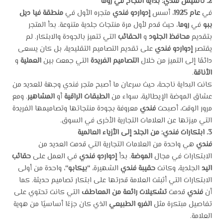
2.
تأسيس فندي: بداية النجاح في روما
في
عام 1925
، أسس
إدواردو فندي
متجره الأول في
منطقة فيا ديل
ببو
في
روما
، حيث قدم لأول مرة منتجات جلدية متنوعة. بدأ المتجر
بتقديم
محافظ الجلود
و
الحقائب
التي تتميز بالجودة والابتكار. لم
يقتصر
إدواردو فندي
على تقديم التصاميم التقليدية، بل كان يسعى
دائمًا إلى التميز من خلال
التصاميم الفريدة
التي جمعت بين
العملية
و
الأناقة
.
كانت البداية ناجحة، حيث سرعان ما أصبح متجر فندي وجهة للعديد من
عشاق الموضة الإيطالية، سواء من
الطبقات الراقية
أو
المشاهير
. ومع
مرور الوقت، أصبحت
فندي
معروفة بجودة منتجاتها وتصاميمها الفريدة
التي ميزتها عن العلامات التجارية الأخرى في السوق.
3.
ابتكارات فندي: من الجلد إلى الأزياء العالمية
فندي
هي واحدة من العلامات التجارية التي قدمت العديد من
الابتكارات في مجال
الموضة
. بدأ
إدواردو فندي
في العمل على
حقائب
اليد
الجلدية، وكانت
حقيبة فندي
الشهيرة،
“
بيكابو
“
، واحدة من أولى
الابتكارات التي أثبتت العلامة قدرتها على ابتكار تصاميم حديثة. كما
أن
فندي
قدمت
تشكيلات رائعة من المعاطف
التي كانت تحتوي على
تفاصيل مبتكرة مثل
الفرو الطبيعي
الذي كان جزءًا أساسيًا من هوية
العلامة.