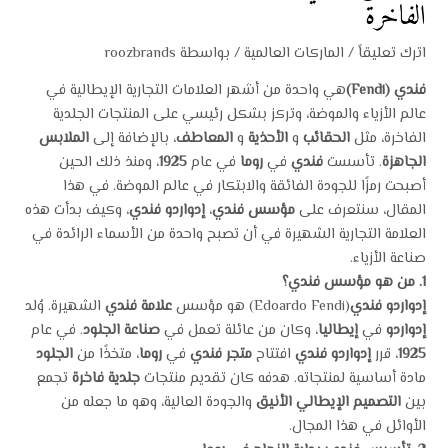
الفاخرة
اترك تعليقاً
/
الماركات العالمية
/ بواسطة
roozbrands
فندي
(Fendi)
هي واحدة من أشهر العلامات التجارية الإيطالية في
عالم الأزياء والموضة، وتركز بشكل رئيسي على المنتجات الجلدية
الفاخرة، مثل
الحقائب
و
الأحذية
و
المعاطف
، بالإضافة إلى
الملابس
الجاهزة
. تأسست
فندي
في
روما
في عام
1925
، ومنذ ذلك الحين
أصبحت رمزًا للجودة الفائقة والابتكار في عالم الموضة. في هذا
المقال، سنتعرف على
مؤسس فندي
،
إدواردو فندي
، وكيف بدأت هذه
العلامة التجارية الشهيرة في أن تصبح واحدة من الأسماء الرائدة في
صناعة الأزياء.
1.
من هو مؤسس فندي؟
إدواردو فندي
(Edoardo Fendi) هو مؤسس
علامة فندي
الشهيرة. وُلد
إدواردو
في
إيطاليا
، وكان من عائلة تعمل في
صناعة الجلود
. في عام
1925
، قرر
إدواردو فندي
افتتاح
متجر فندي
في
روما
، متخذًا من
الجلود
مادة أساسية لمنتجاته. هدفه كان تقديم منتجات
جلدية فاخرة
تجمع
بين
التصميم الإيطالي الأنيق
والجودة العالية، وهو ما جعله من
الأوائل في هذا المجال.