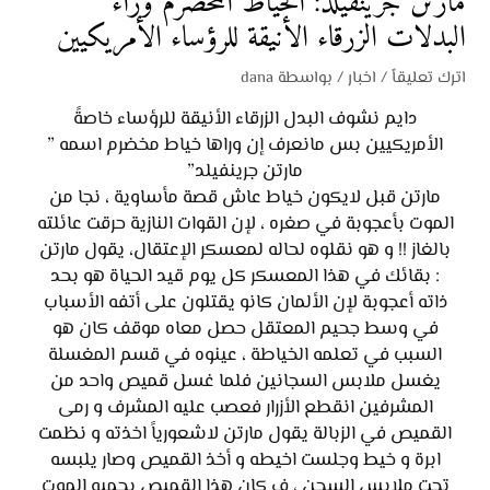
مارتن جرينفيلد: الخياط المخضرم وراء
البدلات الزرقاء الأنيقة للرؤساء الأمريكيين
اترك تعليقاً
/
اخبار
/ بواسطة
dana
دايم نشوف البدل الزرقاء الأنيقة للرؤساء خاصةً
الأمريكيين بس مانعرف إن وراها خياط مخضرم اسمه ”
مارتن جرينفيلد”
مارتن قبل لايكون خياط عاش قصة مأساوية ، نجا من
الموت بأعجوبة في صغره ، لإن القوات النازية حرقت عائلته
بالغاز !! و هو نقلوه لحاله لمعسكر الإعتقال، يقول مارتن
: بقائك في هذا المعسكر كل يوم قيد الحياة هو بحد
ذاته أعجوبة لإن الألمان كانو يقتلون على أتفه الأسباب
في وسط جحيم المعتقل حصل معاه موقف كان هو
السبب في تعلمه الخياطة ، عينوه في قسم المغسلة
يغسل ملابس السجانين فلما غسل قميص واحد من
المشرفين انقطع الأزرار فعصب عليه المشرف و رمى
القميص في الزبالة يقول مارتن لاشعورياً اخذته و نظمت
ابرة و خيط وجلست اخيطه و أخذ القميص وصار يلبسه
تحت ملابس السجن ، ف كان هذا القميص يحميه الموت