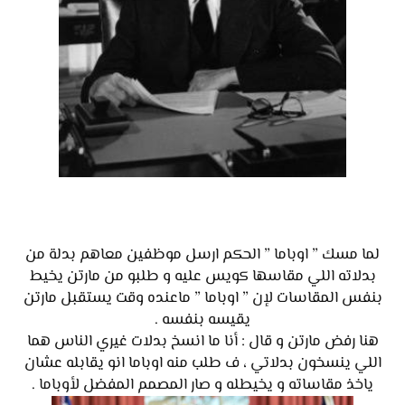
لما مسك ” اوباما ” الحكم ارسل موظفين معاهم بدلة من
بدلاته اللي مقاسها كويس عليه و طلبو من مارتن يخيط
بنفس المقاسات لإن ” اوباما ” ماعنده وقت يستقبل مارتن
يقيسه بنفسه .
هنا رفض مارتن و قال : أنا ما انسخ بدلات غيري الناس هما
اللي ينسخون بدلاتي ، ف طلب منه اوباما انو يقابله عشان
ياخذ مقاساته و يخيطله و صار المصمم المفضل لأوباما .