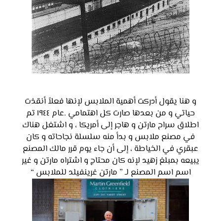
و هنا يقول أدركت أهمية الملابس لإنها فعلاً أنقذت
حياتي و من بعدها صارت كل اهتمامي .عام ١٩٤٤ تم
اطلاق سراح مارتن و هاجر إلى أمريكا ، و اشتغل هناك
في مصنع ملابس و بدأ منه سلسلة نجاحاته و كان
عبقري في الخياطة ، إلى أن جاء يوم قرر مالك المصنع
يبيعه بمبلغ زهيد لإنه كان محتاج و اشتراه مارتن و غير
اسم اسم المصنع لـ ” مارتن غرينفيلد للملابس “