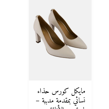
حذاء
نسائي
بمقدمة
مدببة
–
لمسة
من
الأناقة
والراحة
مايكل كورس حذاء
نسائي بمقدمة مدببة –