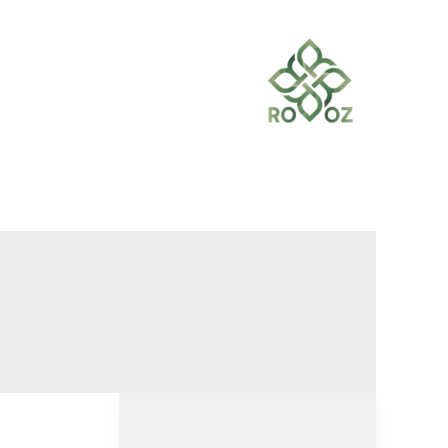
خطي
لى
لمحتوى
مايكل
كورس