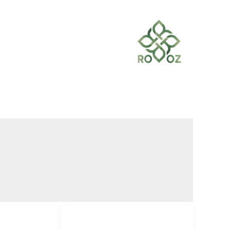
خطي
لى
لمحتوى
منديل
زارا