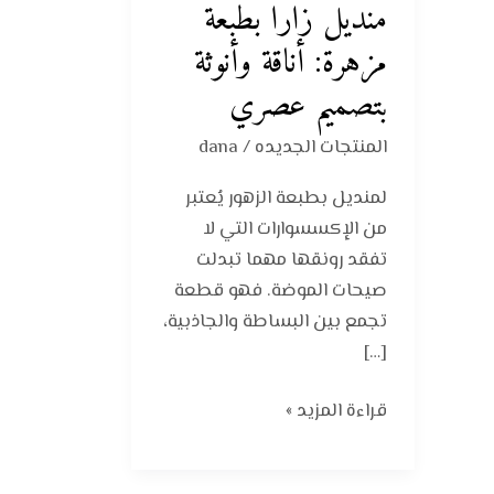
منديل زارا بطبعة
بطبعة
مزهرة:
مزهرة: أناقة وأنوثة
أناقة
بتصميم عصري
وأنوثة
بتصميم
المنتجات الجديده
/
dana
عصري
لمنديل بطبعة الزهور يُعتبر
من الإكسسوارات التي لا
تفقد رونقها مهما تبدلت
صيحات الموضة. فهو قطعة
تجمع بين البساطة والجاذبية،
[…]
قراءة المزيد »