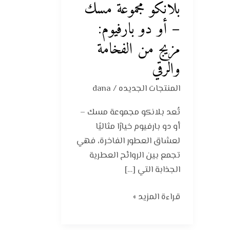
بلانكو مجموعة مسك
مسك
–
– أو دو بارفيوم:
أو
مزيج من الفخامة
دو
والرقي
بارفيوم:
مزيج
المنتجات الجديده
/
dana
من
الفخامة
تُعد بلانكو مجموعة مسك –
والرقي
أو دو بارفيوم خيارًا مثاليًا
لعشاق العطور الفاخرة، فهي
تجمع بين الروائح العطرية
الجذابة التي […]
قراءة المزيد »