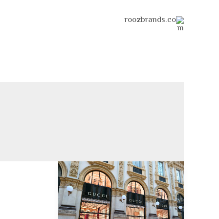
خطي
لى
لمحتوى
مؤسس
غوتشي:
القصة
وراء