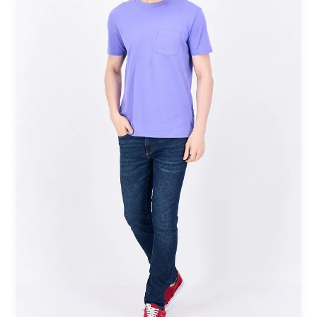
بأكمام
قصيرة:
الأناقة
البسيطة
بلون
أرجواني
فاتح