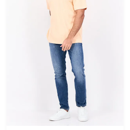
ورقبة
دائرية:
إطلالة
مريحة
بلون
خوخي
عصري