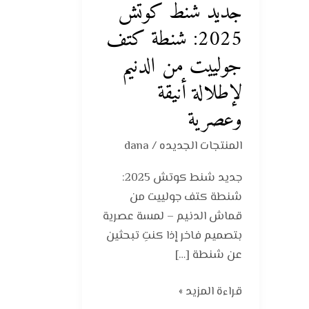
جديد شنط كوتش
كوتش
2025:
2025: شنطة كتف
شنطة
جولييت من الدنيم
كتف
لإطلالة أنيقة
جولييت
من
وعصرية
الدنيم
لإطلالة
المنتجات الجديده
/
dana
أنيقة
جديد شنط كوتش 2025:
وعصرية
شنطة كتف جولييت من
قماش الدنيم – لمسة عصرية
بتصميم فاخر إذا كنتِ تبحثين
عن شنطة […]
قراءة المزيد »