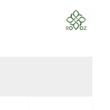
خطي
لى
لمحتوى
جديد
شنط