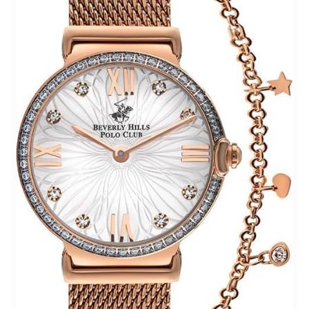
بولو
كلوب
بتصميم
أنالوج
فاخر
وسوار
شبكي
عصري