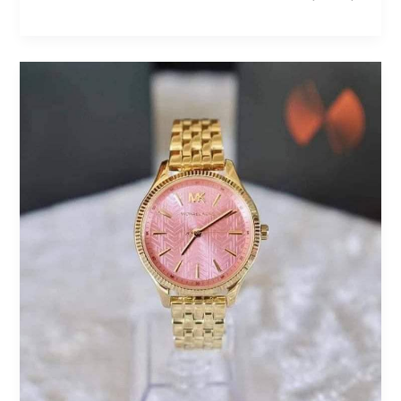
ساعة
مايكل
كورس
النسائية
باللون
الوردي:
الأناقة
العصرية
في
تصميم
فاخر