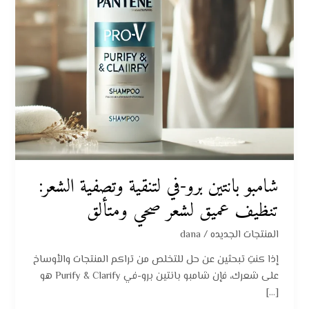
تنظيف
عميق
لشعر
صحي
ومتألق
شامبو بانتين برو-في لتنقية وتصفية الشعر:
تنظيف عميق لشعر صحي ومتألق
المنتجات الجديده
/
dana
إذا كنتِ تبحثين عن حل للتخلص من تراكم المنتجات والأوساخ
على شعرك، فإن شامبو بانتين برو-في Purify & Clarify هو
[…]