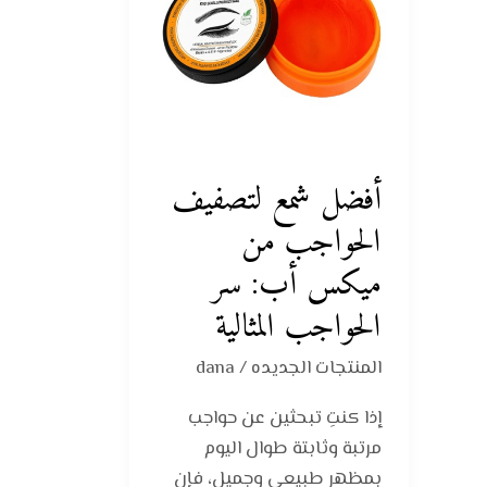
من
ميكس
أب:
سر
الحواجب
المثالية
أفضل شمع لتصفيف
الحواجب من
ميكس أب: سر
الحواجب المثالية
المنتجات الجديده
/
dana
إذا كنتِ تبحثين عن حواجب
مرتبة وثابتة طوال اليوم
بمظهر طبيعي وجميل، فإن