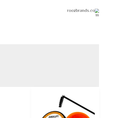
خطي
لى
لمحتوى
أفضل
شمع
لتصفيف
الحواجب