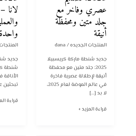
عصري
شنطة
عصري وفاخر مع
لانا – 
وفاخر
كتف
جلد متين ومحفظة
والعمل
مع
لانا
جلد
–
أنيقة
واحدة
متين
الأناقة
ومحفظة
والعملية
المنتجات الجديده
/
dana
المنتجات
أنيقة
في
جديد شنطة ماركة كريسبيلا
حقيبة
2025: جلد متين مع محفظة
شنطة كت
واحدة
أنيقة لإطلالة عصرية فاخرة
الأناقة ف
في عالم الموضة لعام 2025،
تبحثين ع
لا بد […]
قراءة المز
قراءة المزيد »