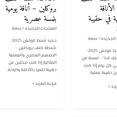
شنطة
الأناقة
بروكلين – أناقة يومية
كتف
ية في حقيبة
بلمسة عصرية
بروكلين
–
المنتجات الجديده
/
dana
أناقة
يومية
 الجديده
/
dana
جديد شنط كوتش 2025:
بلمسة
شنطة كتف بروكلين –
جديد شنط كوتش 2025:
عصرية
التصميم العصري والعملية
ف لانا – لمسة من
المثالية إذا كنتِ تبحثين عن
ي كل يوم إذا كنتِ
حقيبة تتميز بالأناقة والراحة،
ن حقيبة عملية
قراءة المزيد »
يد »