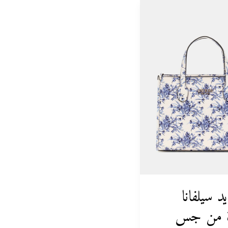
د سيلفانا
رة من جس