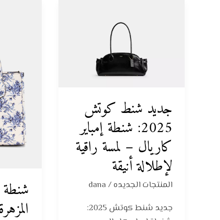
جديد
شنطة
شنط
يد
كوتش
سيلفانا
2025:
المزهرة
شنطة
من
إمباير
جس
كاريال
2025:
–
تصميم
جديد شنط كوتش
لمسة
فاخر
2025: شنطة إمباير
راقية
يضيف
كاريال – لمسة راقية
لإطلالة
لمسة
أنيقة
من
لإطلالة أنيقة
الأنوثة
شنطة ي
المنتجات الجديده
/
dana
المزه
جديد شنط كوتش 2025: