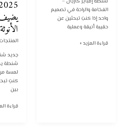
شنطة إمباير كاريال –
الفخامة والراحة في تصميم
يضيف 
واحد إذا كنتِ تبحثين عن
الأنوثة
حقيبة أنيقة وعملية
المنتجات
قراءة المزيد »
شنطة يد 
لمسة من ا
كنتِ تبح
بين
قراءة المز