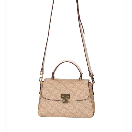
كتف
نسائية
بيج
بتصميم
أنيق
وعملي