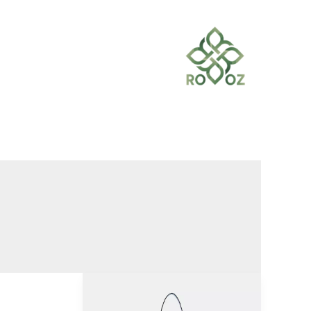
خطي
لى
لمحتوى
جديد
شنط