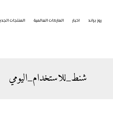
روز براند
اخبار
الماركات العالمية
المنتجات الجدي
شنط_للاستخدام_اليومي