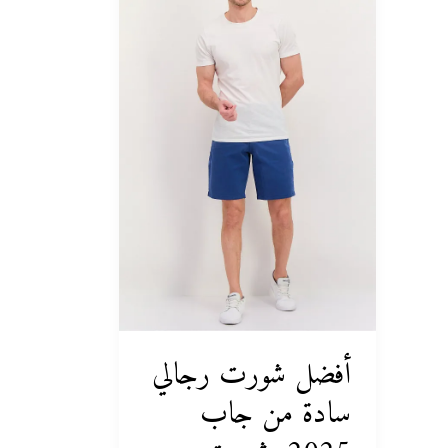
رجالي
سادة
من
جاب
2025:
شورت
أزرق
بحري
بطول
10
بوصات
للمظهر
العصري
أفضل شورت رجالي
سادة من جاب