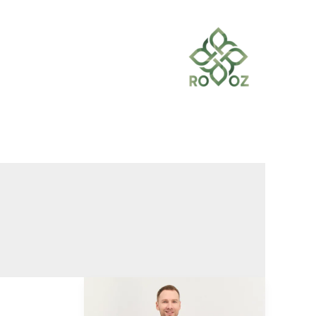
خطي
لى
لمحتوى
أفضل
شورت