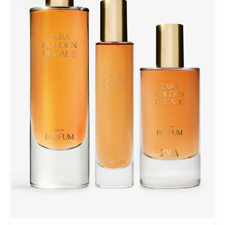
برائحة
تدوم
طويلاً