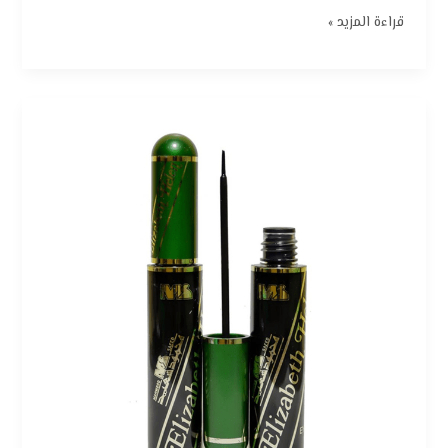
قراءة المزيد »
كحل
سائل
إليزابيث
هيلين
من
محمود
سعيد
–
أسود:
الأناقة
الكلاسيكية
بلمسة
عصرية