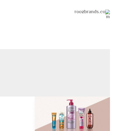
خطي
لى
لمحتوى
أفضل
كريم
للشعر
2025: