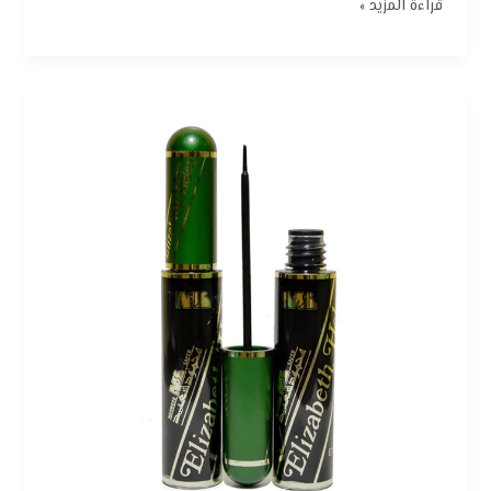
قراءة المزيد »
كحل
سائل
إليزابيث
هيلين
من
محمود
سعيد
–
أسود:
الأناقة
الكلاسيكية
بلمسة
عصرية