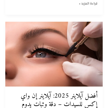
قراءة المزيد »
أفضل
آيلاينر
2025:
آيلاينر
إن
واي
إكس
للسيدات
–
دقة
وثبات
يدوم
أفضل آيلاينر 2025: آيلاينر إن واي
طوال
اليوم
إكس للسيدات – دقة وثبات يدوم