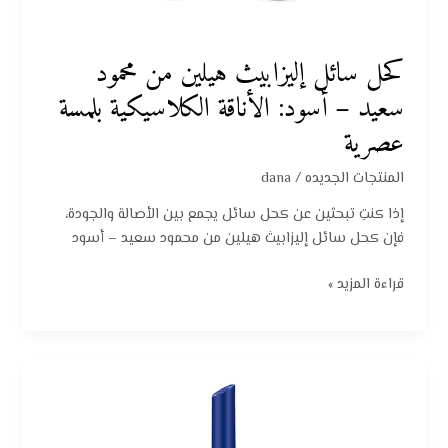
كحل سائل إليزابيث هيلين من محمود
سعيد – أسود: الأناقة الكلاسيكية بلمسة
عصرية
المنتجات الجديده
/
dana
إذا كنتِ تبحثين عن كحل سائل يجمع بين الأصالة والجودة،
فإن كحل سائل إليزابيث هيلين من محمود سعيد – أسود
قراءة المزيد »
كحل
كاجال
من
ايسنس