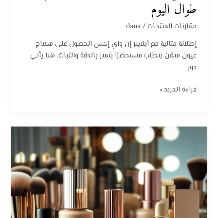
طوال اليوم
مقارنات المنتجات
/
dana
إطلالة مثالية مع آيلاينر إن واي إكس الحصول على مكياج
عيون متقن يتطلب مستحضرًا يتميز بالدقة والثبات. هنا يأتي
دور
قراءة المزيد »
أفضل
5
أنواع
فاونديشن
لعام
2025:
سر
الإطلالة