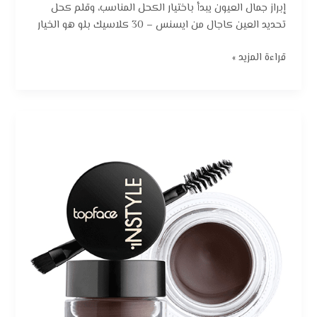
إبراز جمال العيون يبدأ باختيار الكحل المناسب، وقلم كحل
تحديد العين كاجال من ايسنس – 30 كلاسيك بلو هو الخيار
قراءة المزيد »
أفضل
جل
حواجب:
توب
فيس
انستايل
تشوكلت