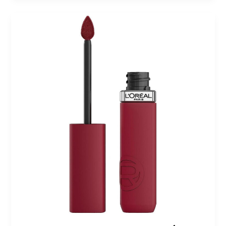
جديد
أحمر
شفاه
لوريال
باريس
2025:
لمسة
أنيقة
بجودة
فاخرة
وثبات
طويل