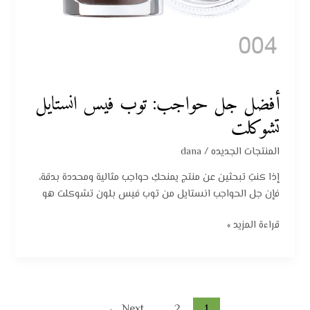
أفضل جل حواجب: توب فيس انستايل
تشوكلت
المنتجات الجديده
/
dana
إذا كنتِ تبحثين عن منتج يمنحكِ حواجب مثالية ومحددة بدقة،
فإن جل الحواجب انستايل من توب فيس بلون تشوكلت هو
قراءة المزيد »
←
Next
2
1