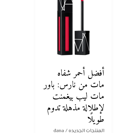
شفاه
مات
من
نارس:
باور
مات
ليب
بيغمنت
أفضل أحمر شفاه
لإطلالة
مذهلة
مات من نارس: باور
تدوم
مات ليب بيغمنت
طويلًا
لإطلالة مذهلة تدوم
طويلًا
المنتجات الجديده
/
dana