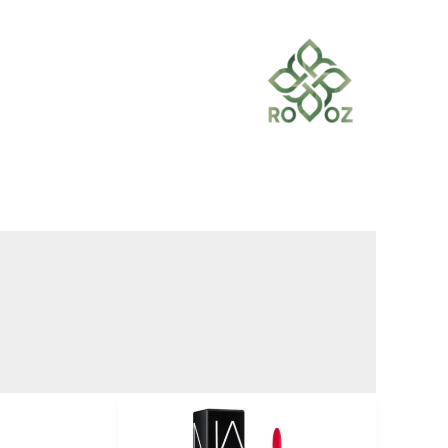
خطي
لى
لمحتوى
أفضل
أحمر