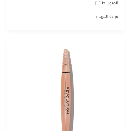
العيون ذا […]
قراءة المزيد »
ريفلوشن
رينيسانس
فليك
كحل
سائل
–
أسود:
دقة
فنية
لإطلالة
عيون
مثالية