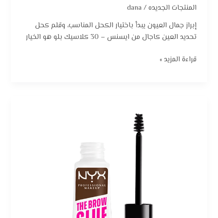
المنتجات الجديده
/
dana
إبراز جمال العيون يبدأ باختيار الكحل المناسب، وقلم كحل
تحديد العين كاجال من ايسنس – 30 كلاسيك بلو هو الخيار
قراءة المزيد »
جل
حواجب
ذا
براو
جلو
من
نيكس
–
بني
غامق: