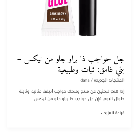
ثبات
وطبيعية
جل حواجب ذا براو جلو من نيكس –
بني غامق: ثبات وطبيعية
المنتجات الجديده
/
dana
إذا كنتِ تبحثين عن منتج يمنحكِ حواجب أنيقة، مثالية، وثابتة
طوال اليوم، فإن جل حواجب ذا براو جلو من نيكس
قراءة المزيد »