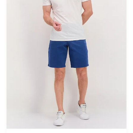
شورت
أزرق
بحري
بطول
10
بوصات
للمظهر
العصري