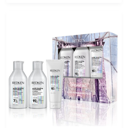
ريدمكين
أسيـدك
بوندينغ
كونسينتريت
تريو:
سرّ
العناية
بالشعر
المتضرر