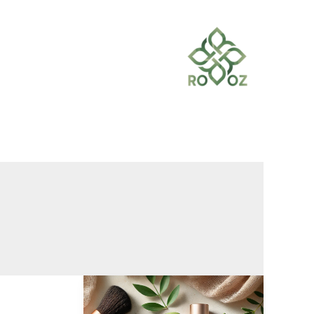
خطي
لى
لمحتوى
ماسكارا
إير