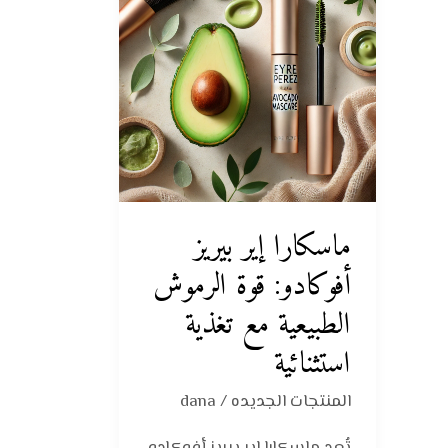
بيريز
أفوكادو:
قوة
الرموش
الطبيعية
مع
تغذية
استثنائية
ماسكارا إير بيريز
أفوكادو: قوة الرموش
الطبيعية مع تغذية
استثنائية
المنتجات الجديده
/
dana