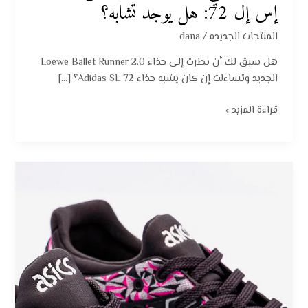
إس إل 72: هل يوجد تشابه؟
المنتجات الجديده
/
dana
هل سبق لك أن نظرت إلى حذاء Loewe Ballet Runner 2.0
الجديد وتساءلت إن كان يشبه حذاء Adidas SL 72؟ […]
قراءة المزيد »
أسيكس
وردي:
أناقة
رياضية
بلا
حدود