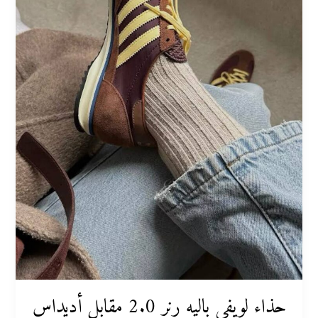
إس
إل
72:
هل
يوجد
تشابه؟
حذاء لويفي باليه رنر 2.0 مقابل أديداس