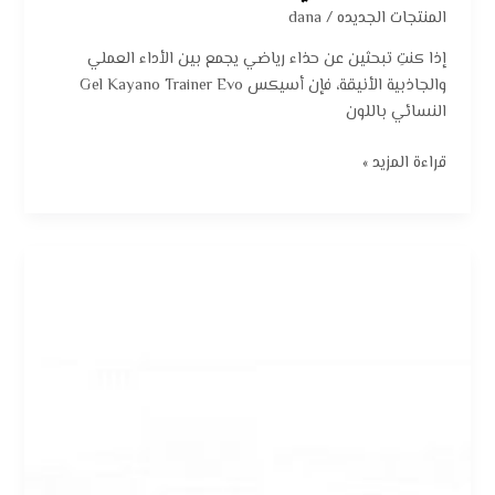
المنتجات الجديده
/
dana
إذا كنتِ تبحثين عن حذاء رياضي يجمع بين الأداء العملي
والجاذبية الأنيقة، فإن أسيكس Gel Kayano Trainer Evo
النسائي باللون
قراءة المزيد »
نيو
بالانس
408:
أناقة
رياضية
تدوم
طوال
اليوم