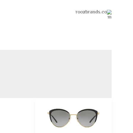
خطي
لى
لمحتوى
مايكل
كورس
نظارات
شمسية