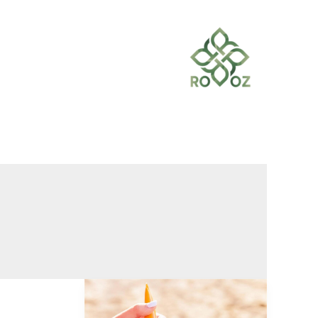
خطي
لى
لمحتوى
أفضل
واقي