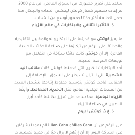
ساعد على تعزيز حضورها في السوق العالمي. في عام 2000،
تم إعادة تصميم شعار كوتش ليعكس الحداثة والابتكار، مما
جعل العلامة أكثر جذبًا لجمهور أوسع من الشباب.
التأثير الثقافي والابتكارات في عالم الأزياء
ما يميز
كوتش
هو قدرتها على الابتكار والموائمة بين التقليدية
والحداثة. على الرغم من تركيزها على صناعة الحقائب الجلدية
الفاخرة، إلا أن
كوتش
كانت دائمًا سبّاقة في التفاعل مع
توجهات الموضة الحديثة.
أحد الابتكارات الكبرى التي قدمتها كوتش كانت
حقائب اليد
الشهيرة
التي لا تزال تسيطر على السوق. بالإضافة إلى
الحقائب، قامت كوتش بتوسيع خطوط إنتاجها لتشمل العديد
من المنتجات الجلدية الفاخرة مثل
الأحذية
،
المحافظ
، وأيضًا
الأزياء الجاهزة
، مما ساعد على تعزيز مكانتها كأحد أبرز
اللاعبين في صناعة الأزياء.
إرث كوتش اليوم
على الرغم من أن
Miles Cahn
و
Lillian Cahn
لم يعودا يشرفان
على الشركة اليوم، إلا أن إرثهم لا يزال حيًا في جميع تصميمات