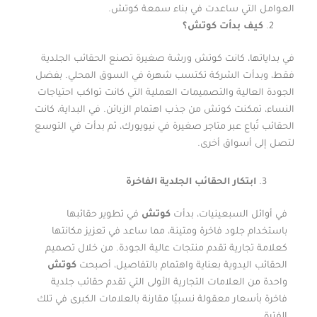
العوامل التي ساعدت في بناء سمعة كوتش.
كيف بدأت كوتش؟
في بداياتها، كانت كوتش ورشة صغيرة تصنع الحقائب الجلدية
فقط، وبدأت الشركة تكتسب شهرة في السوق المحلي. بفضل
الجودة العالية والتصميمات العملية التي كانت تواكب احتياجات
النساء، تمكنت كوتش من جذب اهتمام الزبائن. في البداية، كانت
الحقائب تُباع عبر متاجر صغيرة في نيويورك، ثم بدأت في التوسع
لتصل إلى أسواق أخرى.
ابتكار الحقائب الجلدية الفاخرة
في أوائل السبعينيات، بدأت
كوتش
في تطوير حقائبها
باستخدام جلود فاخرة ومتينة، مما ساعد في تعزيز مكانتها
كعلامة تجارية تقدم منتجات عالية الجودة. من خلال تصميم
الحقائب اليدوية بعناية واهتمام بالتفاصيل، أصبحت
كوتش
واحدة من العلامات التجارية الأولى التي تقدم حقائب جلدية
فاخرة بأسعار معقولة نسبيًا مقارنة بالعلامات الكبرى في تلك
الفترة.