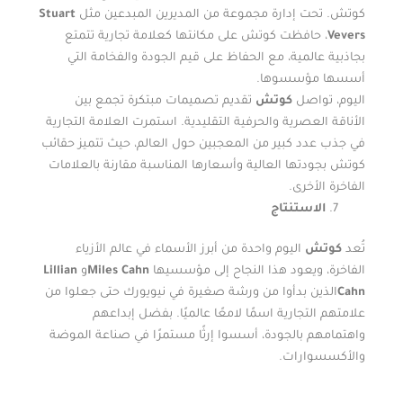
كوتش. تحت إدارة مجموعة من المديرين المبدعين مثل
Stuart
Vevers
، حافظت كوتش على مكانتها كعلامة تجارية تتمتع
بجاذبية عالمية، مع الحفاظ على قيم الجودة والفخامة التي
أسسها مؤسسوها.
اليوم، تواصل
كوتش
تقديم تصميمات مبتكرة تجمع بين
الأناقة العصرية والحرفية التقليدية. استمرت العلامة التجارية
في جذب عدد كبير من المعجبين حول العالم، حيث تتميز حقائب
كوتش بجودتها العالية وأسعارها المناسبة مقارنة بالعلامات
الفاخرة الأخرى.
الاستنتاج
تُعد
كوتش
اليوم واحدة من أبرز الأسماء في عالم الأزياء
الفاخرة، ويعود هذا النجاح إلى مؤسسيها
Miles Cahn
و
Lillian
Cahn
الذين بدأوا من ورشة صغيرة في نيويورك حتى جعلوا من
علامتهم التجارية اسمًا لامعًا عالميًا. بفضل إبداعهم
واهتمامهم بالجودة، أسسوا إرثًا مستمرًا في صناعة الموضة
والأكسسوارات.