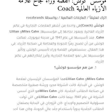
مؤسس كوتش: القصة وراء نجاح علامة
الأزياء العالمية Coach
اترك تعليقاً
/
الماركات العالمية
/ بواسطة
roozbrands
كوتش
(Coach)
هي واحدة من أشهر العلامات التجارية في عالم
الأزياء الفاخرة، ويعود نجاحها إلى مؤسسيها،
Miles Cahn
و
Lillian
Cahn
. منذ تأسيسها في عام 1941 في مدينة نيويورك، تمكنت
كوتش من أن تصبح رمزًا للجودة والفخامة في صناعة الأزياء. في
هذا المقال، سنستعرض القصة وراء تأسيس كوتش، وتأثير
مؤسسيها على نمو العلامة التجارية، وأبرز ابتكاراتهم في عالم
الأزياء.
من هم مؤسسو كوتش؟
Miles Cahn
و
Lillian Cahn
هما المؤسسان الرئيسيان لعلامة
كوتش. في البداية، كانت الشركة مجرد ورشة صغيرة متخصصة
في صناعة الحقائب الجلدية. كان
Miles Cahn
هو الذي أسس
الشركة في عام 1941، بينما كانت
Lillian Cahn
هي التي تولت
مسؤولية التصميم والإبداع. كان الزوجان في البداية يصنعان
الحقائب الجلدية يدوياً باستخدام جلد عالي الجودة، وكان هذا أحد